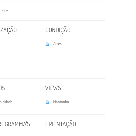
. Mtrs
IZAÇÃO
CONDIÇÃO
Justo

OS
VIEWS
a cidade
Montanha

ROGRAMMA'S
ORIENTAÇÃO