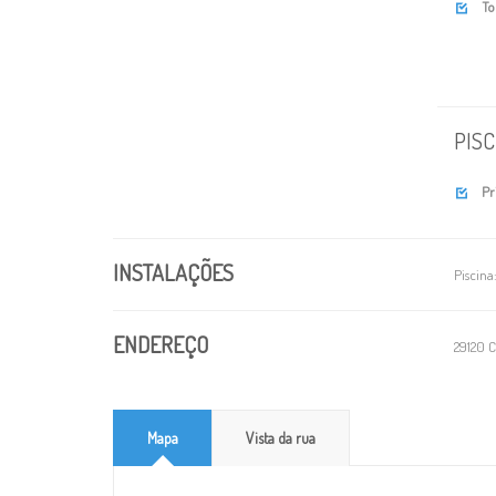
To

PISC
Pr

INSTALAÇÕES
Piscina
ENDEREÇO
29120 C
Mapa
Vista da rua