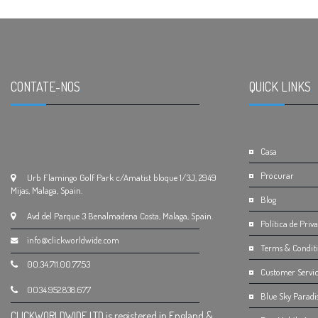
CONTATE-NOS
.
QUICK LINKS
.
Casa
Procurar
Urb Flamingo Golf Park c/Amatist bloque 1/3J, 2949
Mijas, Malaga, Spain.
Blog
Avd del Parque 3 Benalmadena Costa, Malaga, Spain.
Política de Priv
info@clickworldwide.com
Terms & Condit
00.34.711.00.77.53
Customer Servic
0034.952.838.677
Blue Sky Paradi
CLICKWORLDWIDE LTD is registered in England &