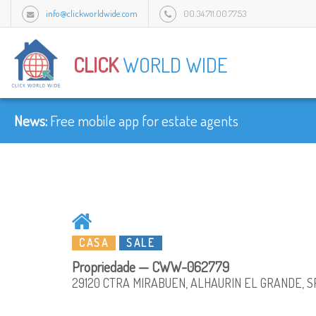
info@clickworldwide.com
00.34.711.00.77.53
Urb Flamingo Golf Park c/Amatist bloque 1/3J, 2949 Mijas, Malaga, Spain.
CLICK
WORLD WIDE
News:
Free mobile app for estate agents
CASA
SALE
Propriedade — CWW-062779
29120 CTRA MIRABUEN, ALHAURIN EL GRANDE, 