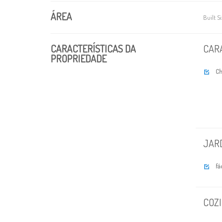
ÁREA
Built S
CARACTERÍSTICAS DA
CAR
PROPRIEDADE
Ch

JAR
fá

COZ