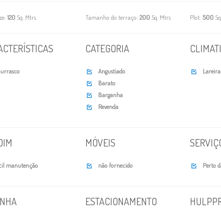
ize:
120
Sq. Mtrs
Tamanho do terraço:
200
Sq. Mtrs
Plot:
500
Sq
ACTERÍSTICAS
CATEGORIA
CLIMAT
urrasco
Angustiado
Lareira


Barato

Barganha

Revenda

DIM
MÓVEIS
SERVIÇ
cil manutenção
não fornecido
Perto d


INHA
ESTACIONAMENTO
HULPP