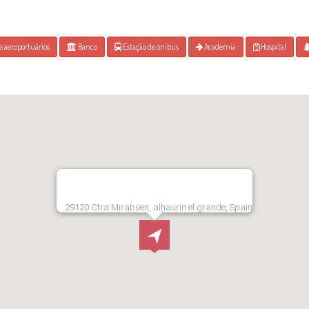
e aeroportuários
Banco
Estação de onibus
Academia
Hospital
29120 Ctra Mirabuen, alhaurin el grande, Spain