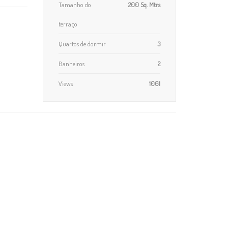
Tamanho do
200 Sq. Mtrs
terraço
Quartos de dormir
3
Banheiros
2
Views
1061