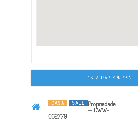
VISUALIZAR IMPRESSÃO
CASA
SALE
Propriedade
— CWW-
062779