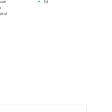
idade
Sul

e
tável