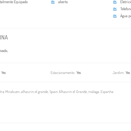
talmente Equipado
aberto
Eletric


Telefon

Água po

INA
ivado,
:
Yes
Estacionamento:
Yes
Jardim:
Yes
tra Mirabuen, alhaurin el grande, Spain Alhaurin el Grande, málaga, Espanha