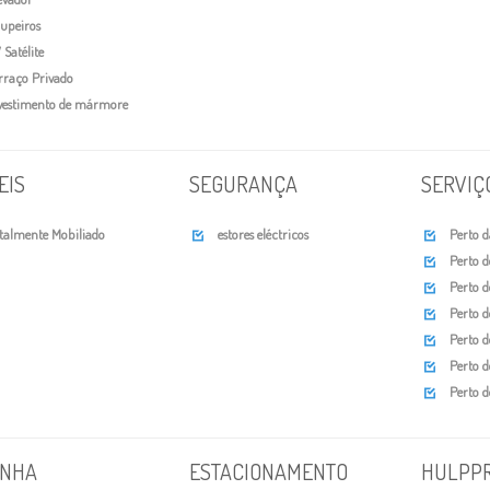
upeiros
Satélite
rraço Privado
vestimento de mármore
EIS
SEGURANÇA
SERVIÇ
talmente Mobiliado
estores eléctricos
Perto d


Perto d

Perto d

Perto de

Perto de

Perto d

Perto 

INHA
ESTACIONAMENTO
HULPP