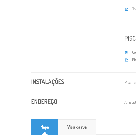
To

PISC
C

Pi

INSTALAÇÕES
Piscina
ENDEREÇO
Amatist
Mapa
Vista da rua