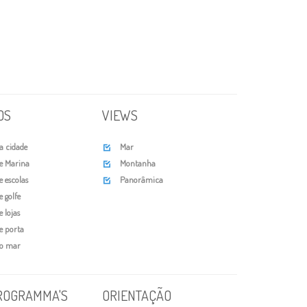
OS
VIEWS
a cidade
Mar

e Marina
Montanha

e escolas
Panorâmica

 golfe
 lojas
e porta
do mar
ROGRAMMA'S
ORIENTAÇÃO