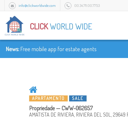
info@clickworldwide.com
00.34.711.00.77.53
Urb Flamingo Golf Park c/Amatist bloque 1/3J, 2949 Mijas, Malaga, Spain.
CLICK
WORLD WIDE
News:
Free mobile app for estate agents
APARTAMENTO
SALE
Propriedade — CWW-062657
AMATISTA DE RIVIERA, RIVIERA DEL SOL, 29649