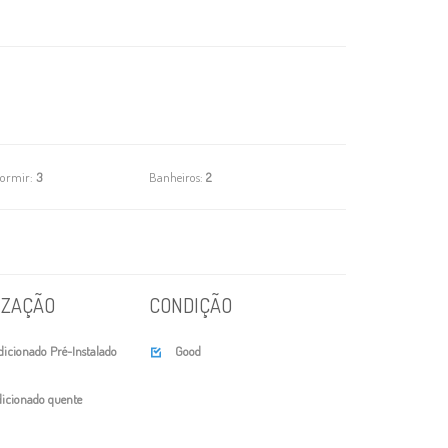
dormir:
3
Banheiros:
2
IZAÇÃO
CONDIÇÃO
icionado Pré-Instalado
Good

icionado quente