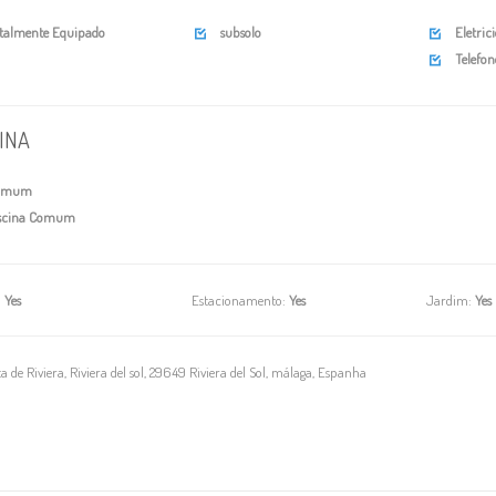
talmente Equipado
subsolo
Eletric


Telefon

INA
omum
scina Comum
:
Yes
Estacionamento:
Yes
Jardim:
Yes
a de Riviera, Riviera del sol, 29649 Riviera del Sol, málaga, Espanha