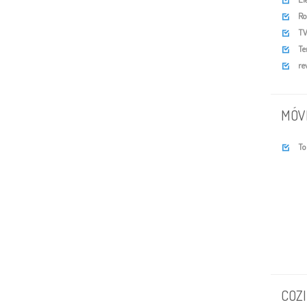

Ro

TV 

Te

re

MÓV
To

COZ