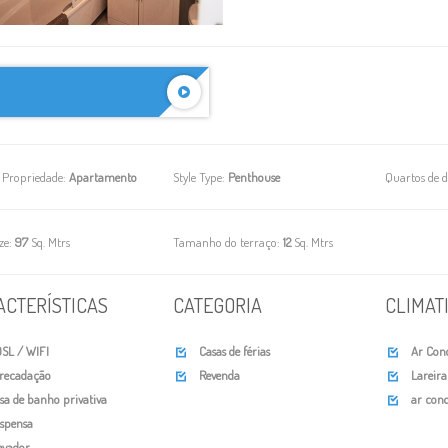
 Propriedade:
Apartamento
Style Type:
Penthouse
Quartos de 
ize:
97
Sq. Mtrs
Tamanho do terraço:
12
Sq. Mtrs
ACTERÍSTICAS
CATEGORIA
CLIMAT
SL / WIFI
Casas de férias
Ar Cond


recadação
Revenda
Lareira


sa de banho privativa
ar cond

spensa
evador