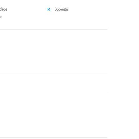
idade
Sudoeste

e