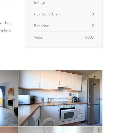
terraço
Quartos de dormir
3
ell-kept
Banheiros
2
replace,
Views
6330