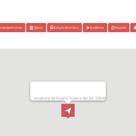
e aeroportuários
Banco
Estação de onibus
Academia
Hospital
Amatista de Riviera, Riviera del sol, 29649