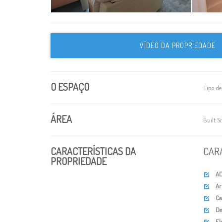
VÍDEO DA PROPRIEDADE
O ESPAÇO
Tipo de
ÁREA
Built S
CARACTERÍSTICAS DA
CAR
PROPRIEDADE
AD

Ar

Ca

De

El